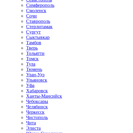
Симферополь
Смоленск
Сочи
Ставрополь
Стерлитамак
Сургут
Сыктывкар
Тамбов
Тверь
Тольятти
Томск
Тула
Тюмень
Улан-Удэ
Ульяновск
Уфа
Хабаровск
Ханты-Мансийск
Чебоксары
Челябинск
Черкесск
Чистополь
Чита
Элиста