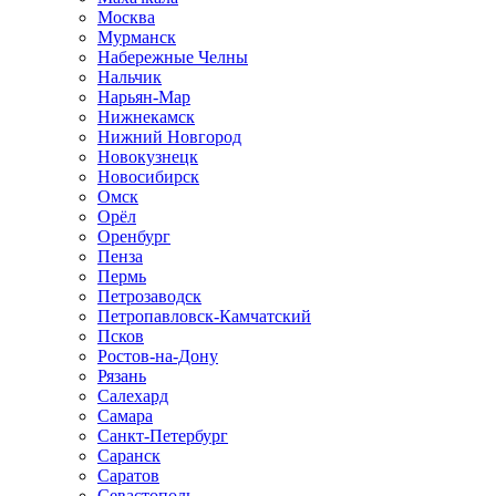
Москва
Мурманск
Набережные Челны
Нальчик
Нарьян-Мар
Нижнекамск
Нижний Новгород
Новокузнецк
Новосибирск
Омск
Орёл
Оренбург
Пенза
Пермь
Петрозаводск
Петропавловск-Камчатский
Псков
Ростов-на-Дону
Рязань
Салехард
Самара
Санкт-Петербург
Саранск
Саратов
Севастополь