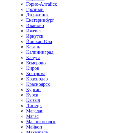
Горно-Алтайск
Грозный
Дзержинск
Екатеринбург
Иваново
Ижевск
Иркутск
Йошкар-Ола
Казань
Калининград
Калуга
Кемерово
Киров
Кострома
Краснодар
Красноярск
Курган
Курск
Кызыл
Липецк
Магадан
Магас
Магнитогорск
Майкоп
Махачкала